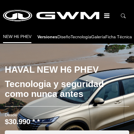
NEW H6 PHEV
Versiones
Diseño
Tecnología
Galería
Ficha Técnica
HAVAL NEW H6 PHEV
Tecnologia y seguridad
como nunca antes
Desde
$30.990 * *